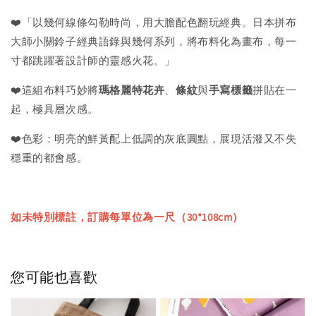
❤️「以幾何線條勾勒時尚，用大膽配色翻玩經典。日本拼布
大師小關鈴子經典語錄與幾何系列，將布料化為畫布，每一
寸都跳躍著設計師的靈感火花。」
❤️這組布料巧妙將
瑪格麗特花卉
、
條紋
與
手寫標籤
拼貼在一
起，極具層次感。
❤️色彩：明亮的鮮黃配上低調的灰底圓點，展現活潑又不失
穩重的都會感。
如未特別標註，訂購每單位為一尺（30*108cm）
您可能也喜歡