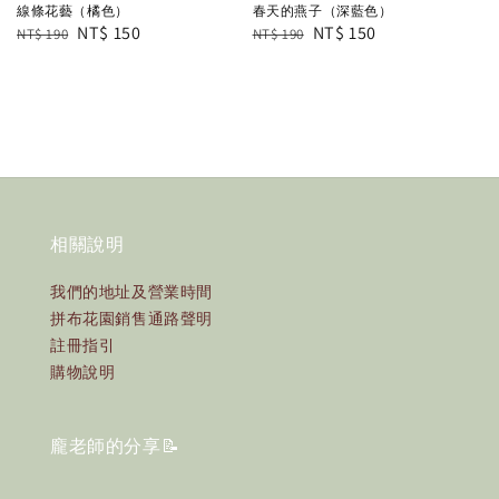
線條花藝（橘色）
春天的燕子（深藍色）
Regular
Sale
NT$ 150
Regular
Sale
NT$ 150
NT$ 190
NT$ 190
price
price
price
price
相關說明
我們的地址及營業時間
拼布花園銷售通路聲明
註冊指引
購物說明
龐老師的分享📝