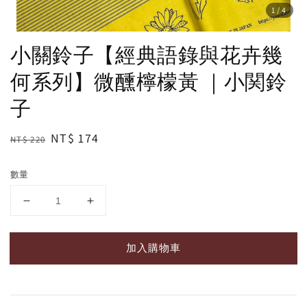
1
/4
小關鈴子【經典語錄與花卉幾
何系列】微醺檸檬黃 ｜小関鈴
子
Regular
Sale
NT$ 174
NT$ 220
price
price
數量
加入購物車