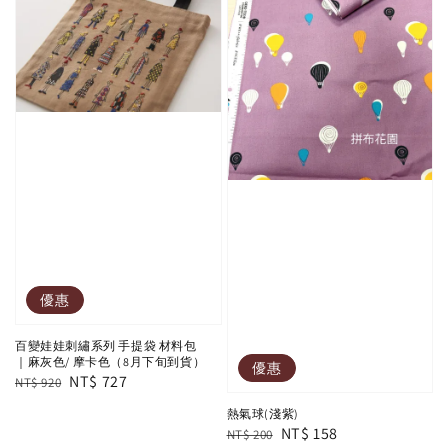
優惠
百變娃娃刺繡系列 手提袋 材料包
｜麻灰色/ 摩卡色（8月下旬到貨）
優惠
Regular
Sale
NT$ 727
NT$ 920
price
price
熱氣球(淺紫)
Regular
Sale
NT$ 158
NT$ 200