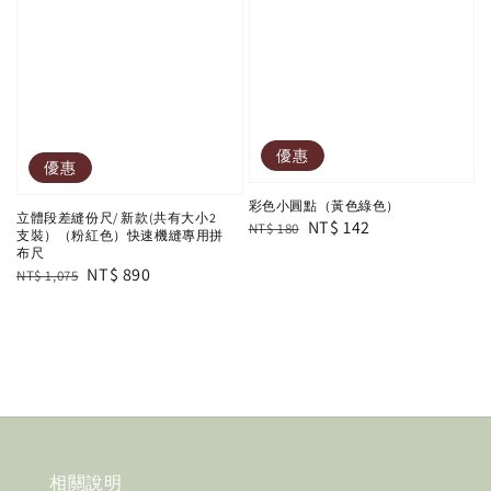
優惠
優惠
彩色小圓點（黃色綠色）
立體段差縫份尺/ 新款(共有大小2
Regular
Sale
NT$ 142
NT$ 180
支裝）（粉紅色）快速機縫專用拼
price
price
布尺
Regular
Sale
NT$ 890
NT$ 1,075
price
price
相關說明