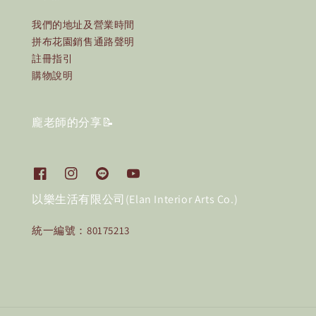
我們的地址及營業時間
拼布花園銷售通路聲明
註冊指引
購物說明
龐老師的分享📝
以樂生活有限公司(Elan Interior Arts Co.)
統一編號：80175213