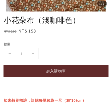
1
/1
小花朵布（淺咖啡色）
Regular
Sale
NT$ 158
NT$ 200
price
price
數量
加入購物車
如未特別標註，訂購每單位為一尺（30*108cm）