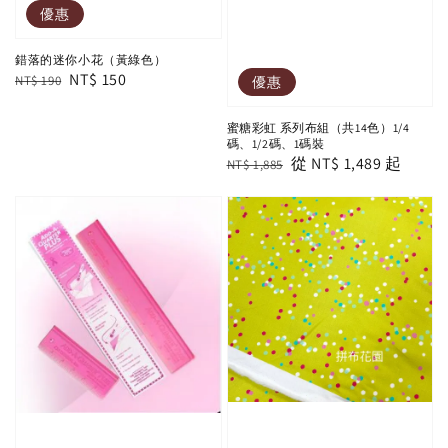
優惠
錯落的迷你小花（黃綠色）
Regular
Sale
NT$ 150
NT$ 190
優惠
price
price
蜜糖彩虹 系列布組（共14色）1/4
碼、1/2碼、1碼裝
Regular
Sale
從
NT$ 1,489
起
NT$ 1,885
price
price