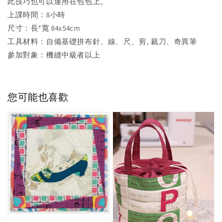
此技巧也可以運用在包包上。
上課時間：8小時
尺寸：長*寬 84x54cm
工具材料：自備基礎拼布針、線、尺、剪, 裁刀、奇異筆
參加對象：機縫中級者以上
您可能也喜歡