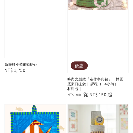
高跟鞋小壁飾(課程)
優惠
Regular
NT$ 1,750
price
時尚文創款「布作字典包」｜橢圓
底束口提袋｜ 課程（5-6小時）｜
材料包｜
Regular
Sale
從
NT$ 150
起
NT$ 300
price
price