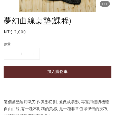
1
/1
夢幻曲線桌墊(課程)
Regular
NT$ 2,000
price
數量
加入購物車
這個桌墊運用裁刀 作弧形切割, 並做成扇形, 再運用縫紉機縫
自由曲線,有一種不對稱的美感, 是一種非常值得學習的技巧,