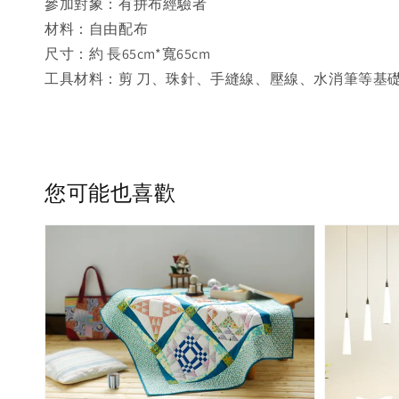
參加對象：有拼布經驗者
材料：自由配布
尺寸：約 長65cm*寬65cm
工具材料：剪 刀、珠針、手縫線、壓線、水消筆等基
您可能也喜歡