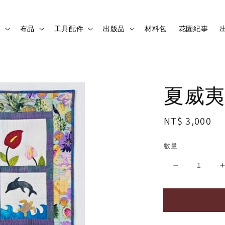
程
布品
工具配件
出版品
材料包
花園紀事
出
夏威夷
Regular
NT$ 3,000
price
數量