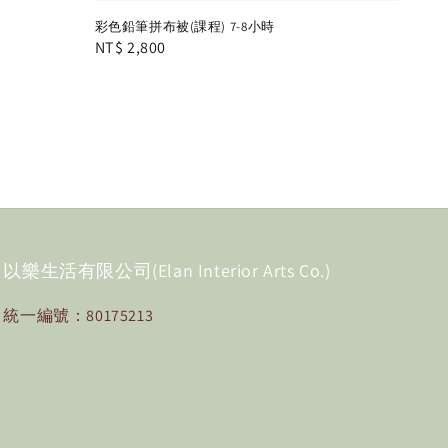
彩色鉛筆拼布被(課程) 7-8小時
Regular
NT$ 2,800
price
以樂生活有限公司(Elan Interior Arts Co.)
統一編號：80175213