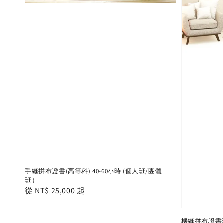
手縫拼布證書(高等科) 40-60小時 (個人班/團體
班）
Regular
從
NT$ 25,000
起
price
機縫拼布證書班(