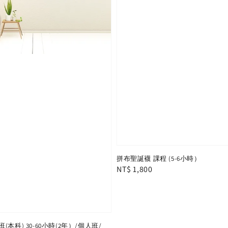
拼布聖誕襪 課程 (5-6小時）
Regular
NT$ 1,800
price
本科) 30-60小時(2年）/個人班/