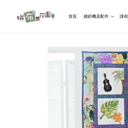
首頁
縫紉機及配件
課