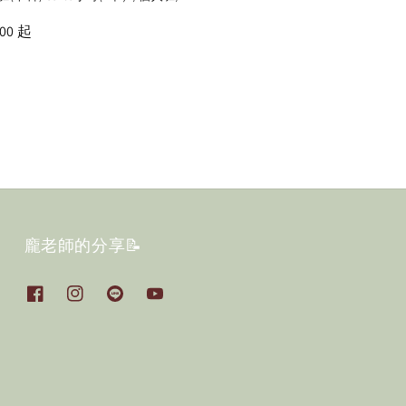
00
起
龐老師的分享📝