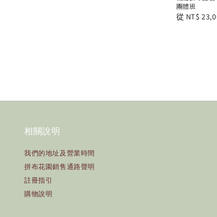
團體班
Regular
從
NT$ 23,0
price
相關說明
我們的地址及營業時間
拼布花園銷售通路聲明
註冊指引
購物說明