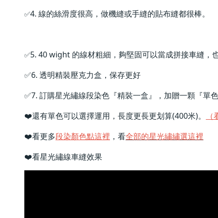
4. 線的絲滑度很高，做機縫或手縫的貼布縫都很棒。
✅
5. 40 wight 的線材粗細，夠堅固可以當成拼
✅
✅6. 透明精裝壓克力盒，保存更好
✅
7. 
訂購星光繡線段染色『精裝一盒』，加贈一顆『單
❤️還有單色可以選擇運用，長度更長更划算(400米)。
（
❤️看更多
段染顏色點這裡
，看
全部的星光繡繡選這裡
❤️
看星光繡線車縫效果