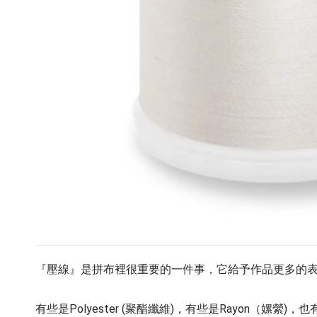
『壓線』是拼布裡很重要的一件事，它給予作品更多的
有些是Polyester (聚酯纖維)，有些是Rayon（嫘