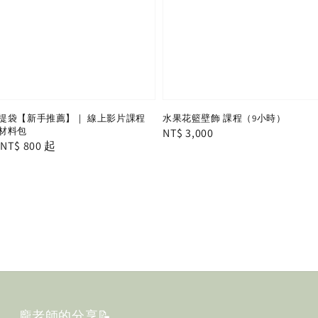
提袋【新手推薦】｜ 線上影片課程
水果花籃壁飾 課程（9小時）
材料包
Regular
NT$ 3,000
le
從
NT$ 800
起
price
ice
龐老師的分享📝