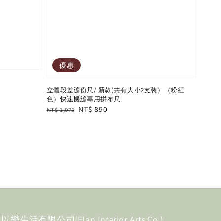
優惠
立體段差縫份尺/ 新款(共有大小2支裝）（粉紅
色）快速機縫專用拼布尺
Regular
Sale
NT$ 890
NT$ 1,075
price
price
以樂生活有限公司(Elan Interior Arts Co.)