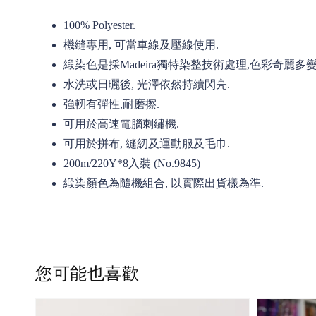
100% Polyester.
機縫專用, 可當車線及壓線使用.
緞染色是採Madeira獨特染整技術處理,色彩奇麗多
水洗或日曬後, 光澤依然持續閃亮.
強軔有彈性,耐磨擦.
可用於高速電腦刺繡機.
可用於拼布, 縫紉及運動服及毛巾.
200m/220Y*8入裝 (No.9845)
緞染顏色為
隨機組合,
以實際出貨樣為準.
您可能也喜歡