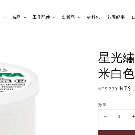
程
布品
工具配件
出版品
材料包
花園紀事
出
星光繡線 
米白色
Regular
Sale
NT$ 
NT$ 220
price
price
數量