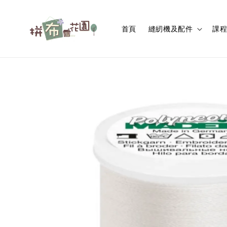
首頁
縫紉機及配件
課