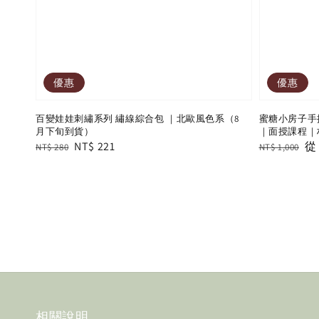
優惠
優惠
百變娃娃刺繡系列 繡線綜合包 ｜北歐風色系（8
蜜糖小房子手
月下旬到貨）
｜面授課程｜
Regular
Sale
NT$ 221
Regular
Sa
NT$ 280
NT$ 1,000
price
price
price
pr
相關說明