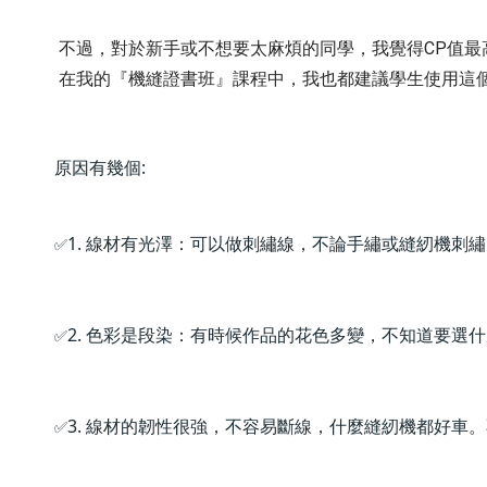
 不過，對於新手或不想要太麻煩的同學，我覺得CP值最高
在我的『機縫證書班』課程中，我也都建議學生使用這
原因有幾個:
1. 線材有光澤：可以做刺繡線，不論手繡或縫紉機刺
✅
2. 色彩是段染：有時候作品的花色多變，不知道要選
✅
3. 線材的韌性很強，不容易斷線，什麼縫紉機都好車
✅