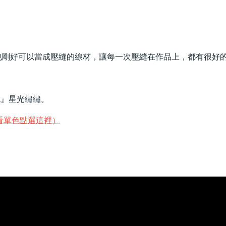
接車縫，也剛好可以當成壓縫的線材，讓每一次壓縫在作品上，都有很好
色』星光繡繡。
看單色點選這裡）