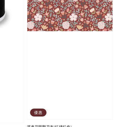
優惠
溪邊花園野花布(紅磚紅色)