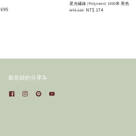
星光繡線 (Polyneon) 1000米 黑色
e
 695
Regular
Sale
NT$ 174
NT$ 220
e
price
price
龐老師的分享📝