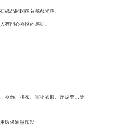
彿在織品間閃耀著粼粼光澤。
讓人有開心喜悅的感動。
包、壁飾、拼布、寵物衣服、床被套…等
證、使用環保油墨印製