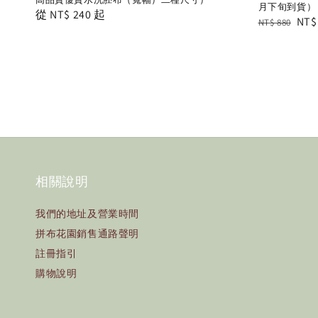
月下旬到貨）
Regular
從
NT$ 240
起
Regular
Sal
NT$
NT$ 880
price
price
pric
相關說明
我們的地址及營業時間
拼布花園銷售通路聲明
註冊指引
購物說明