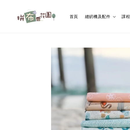
首頁
縫紉機及配件
課