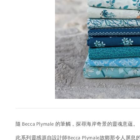
隨 Becca Plymale 的筆觸，探尋海岸奇景的靈魂意蘊。
此系列靈感源自設計師Becca Plymale故鄉那令