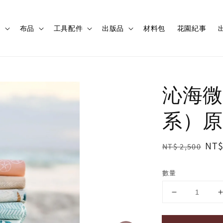
程
布品
工具配件
出版品
材料包
花園紀事
出
沁海微
系）原
Regular
Sal
NT$
NT$ 2,500
price
pri
數量