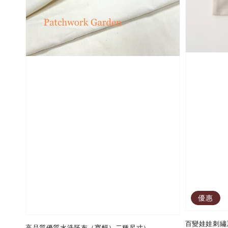
優惠
百變娃娃刺繡系
高品質優質水洗胚布（寬幅）二種尺寸）