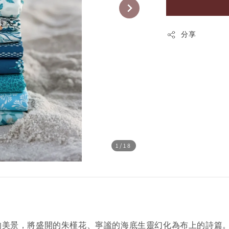
分享
1
/18
人屏息的美景，將盛開的朱槿花、寧謐的海底生靈幻化為布上的詩篇