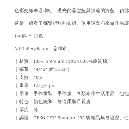
色彩交織著珊瑚紅、透亮的晶瑩藍與深邃的海藍，彷
這是一組看了都覺得甜的布組。使用這套布來做作品
1/4 碼 ＊ 12色
Art Gallery Fabrics 品牌布。
｜材質：100% premium cotton (100%優質棉)
｜幅寬：44/45" (約110cm)
｜支數：40支
｜重量：125g/sqm
｜用途：手作童裝、手作服、各類布作生活用品、包
｜特色：顏色飽和，舒適柔順且親膚
｜厚度：薄
｜認證：OEKO-TEX® Standard 100 紡織品無毒認