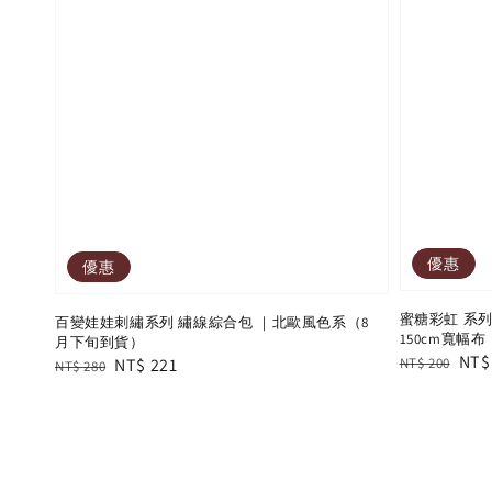
優惠
優惠
蜜糖彩虹 系
百變娃娃刺繡系列 繡線綜合包 ｜北歐風色系（8
150cm寬幅
月下旬到貨）
Regular
Sal
NT$
Regular
Sale
NT$ 221
NT$ 200
NT$ 280
price
pric
price
price