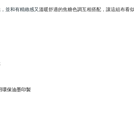
騰，並和有精緻感又
溫暖舒適的焦糖色調互相搭配，讓這組布看
等
、使用環保油墨印製