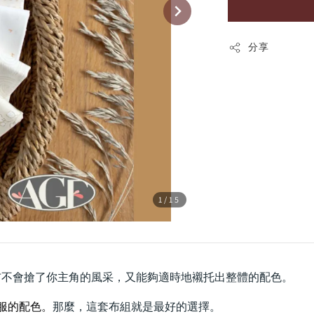
分享
1
/15
布不會搶了你主角的風采，又能夠適時地襯托出整體的配色。
服服的配色。
那麼，這套布組就是最好的選擇。