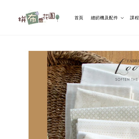
首頁
縫紉機及配件
課