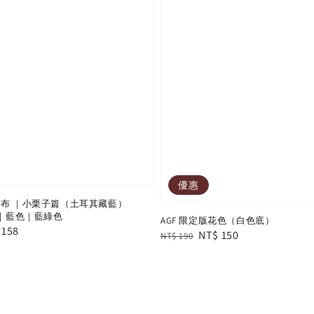
優惠
列布 ｜小栗子篇（土耳其藏藍）
布｜藍色｜藍綠色
AGF 限定版花色（白色底）
e
 158
Regular
Sale
NT$ 150
NT$ 190
e
price
price