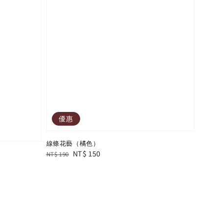
優惠
線條花藝（橘色）
Regular
Sale
NT$ 150
NT$ 190
price
price