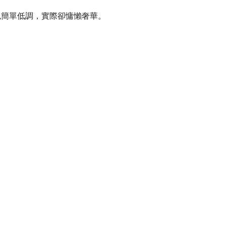
似簡單低調，實際卻慵懶奢華。