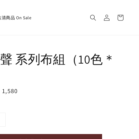
清商品 On Sale
聲 系列布組（10色＊
）
e
 1,580
ce