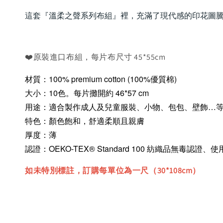
這套『溫柔之聲系列布組』裡，充滿了現代感的印花圖
❤️原裝進口布組，每片布尺寸 45*55cm
材質：100% premium cotton (100%優質棉)
大小：10色。每片攤開約 46*57 cm
用途：適合製作成人及兒童服裝、小物、包包、壁飾…
特色：顏色飽和，舒適柔順且親膚
厚度：薄
認證：OEKO-TEX® Standard 100 紡織品無毒認證
如未特別標註，訂購每單位為一尺（30*108cm）