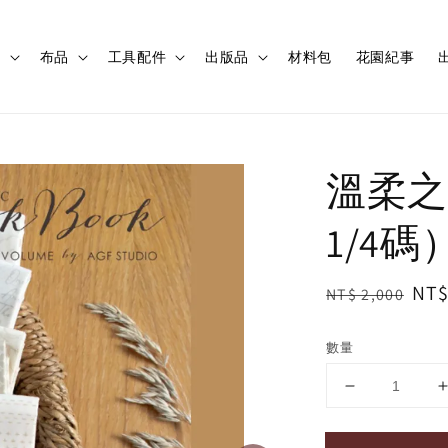
程
布品
工具配件
出版品
材料包
花園紀事
出
溫柔之
1/4碼
Regular
Sal
NT$
NT$ 2,000
price
pri
數量