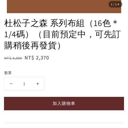
1
/14
杜松子之森 系列布組（16色＊
1/4碼）（目前預定中，可先訂
購稍後再發貨）
Regular
Sale
NT$ 2,370
NT$ 3,000
price
price
數量
加入購物車