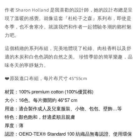
作者 Sharon Holland 是我喜歡的設計師，她的設計布總是呈
現了溫暖的感覺。就像這套『
杜松子之森』系列布，即使是
冬季，也不會寒冷。就讓我們和作者一起體驗冬潮的鄉村魅
力吧。
這個精緻的系列布組，完美地體現了松綠、肉桂香料以及舒
適的木炭和白色色調的自然之美。 珍惜季節的簡單樂趣，品
味冬天的寧靜魅力。
❤️原裝進口布組，每片布尺寸 45*55cm
材質：100% premium cotton (100%優質棉)
大小：16色。每片攤開約 46*57 cm
用途：適合製作成人及兒童服裝、小物、包包、壁飾…等
特色：顏色飽和，舒適柔順且親膚
厚度：薄
認證：OEKO-TEX® Standard 100 紡織品無毒認證、使用環保