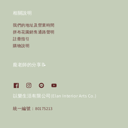
相關說明
我們的地址及營業時間
拼布花園銷售通路聲明
註冊指引
購物說明
龐老師的分享📝
以樂生活有限公司(Elan Interior Arts Co.)
統一編號：80175213