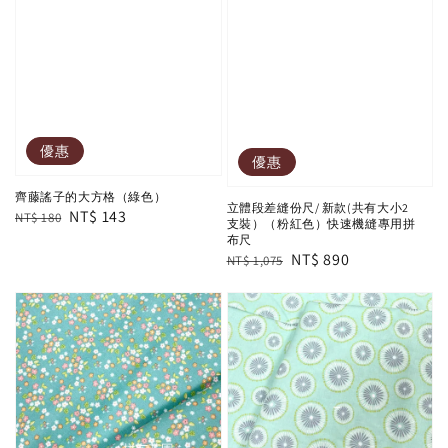
優惠
優惠
齊藤謠子的大方格（綠色）
立體段差縫份尺/ 新款(共有大小2
Regular
Sale
NT$ 143
NT$ 180
支裝）（粉紅色）快速機縫專用拼
price
price
布尺
Regular
Sale
NT$ 890
NT$ 1,075
price
price