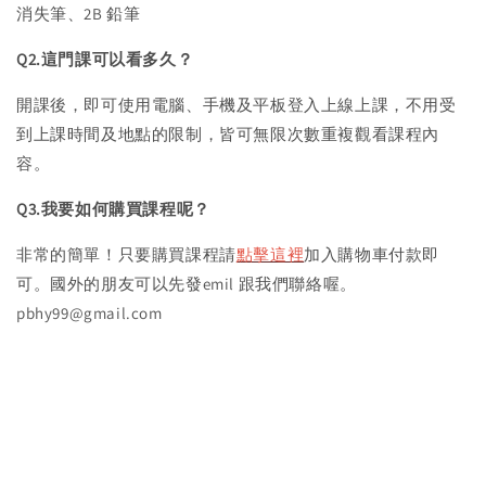
消失筆、2B 鉛筆
Q2.這門課可以看多久？
開課後，即可使用電腦、手機及平板登入上線上課，不用受
到上課時間及地點的限制，皆可無限次數重複觀看課程內
容。
Q3.我要如何購買課程呢？
非常的簡單！只要購買課程請
點擊這裡
加入購物車付款即
可。國外的朋友可以先發emil 跟我們聯絡喔。
pbhy99@gmail.com