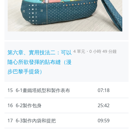
4 單元・0 小時 49 分鐘
第六章、實用技法二：可以
隨心所欲發揮的貼布縫（漫
步巴黎手提袋）
15
6-1畫鐵塔紙型和製作表布
07:18
16
6-2製作包身
25:42
17
6-3製作內袋和提把
09:59