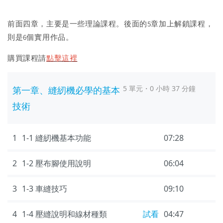
前面四章，主要是一些理論課程。後面的5章加上解鎖課程，
則是6個實用作品。
購買課程請
點擊這裡
5 單元・0 小時 37 分鐘
第一章、縫紉機必學的基本
技術
1
1-1 縫紉機基本功能
07:28
2
1-2 壓布腳使用說明
06:04
3
1-3 車縫技巧
09:10
4
1-4 壓縫說明和線材種類
試看
04:47