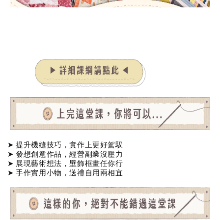
➤ 提升機縫技巧，實作上更好駕馭
➤ 發想創意作品，經營副業沒壓力
➤ 展現藝術想法，壁飾框畫任你行
➤ 手作實用小物，送禮自用兩相宜