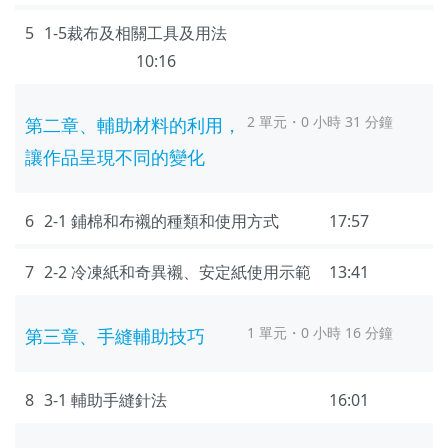
5
1-5裁布及相關工具及用法
10:16
2 單元・0 小時 31 分鐘
第二章、輔助材料的利用，
讓作品呈現不同的變化
6
2-1 鋪棉和布襯的種類和使用方式
17:57
7
2-2 冷凍紙和奇異襯、安定紙使用示範
13:41
1 單元・0 小時 16 分鐘
第三章、手縫輔助技巧
8
3-1 輔助手縫針法
16:01