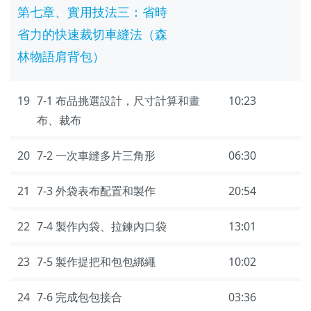
第七章、實用技法三：省時
省力的快速裁切車縫法（森
林物語肩背包）
19
7-1 布品挑選設計，尺寸計算和畫
10:23
布、裁布
20
7-2 一次車縫多片三角形
06:30
21
7-3 外袋表布配置和製作
20:54
22
7-4 製作內袋、拉鍊內口袋
13:01
23
7-5 製作提把和包包綁繩
10:02
24
7-6 完成包包接合
03:36