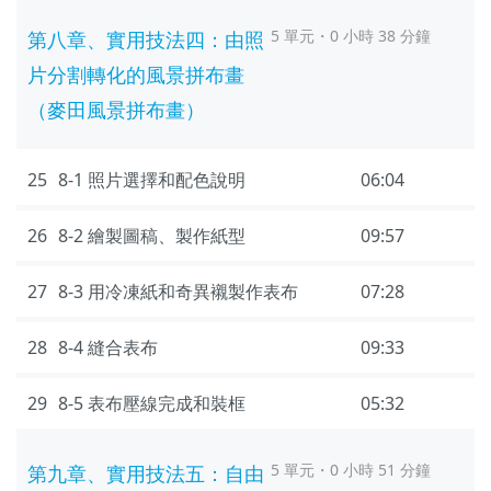
5 單元・0 小時 38 分鐘
第八章、實用技法四：由照
片分割轉化的風景拼布畫
（麥田風景拼布畫）
25
8-1 照片選擇和配色說明
06:04
26
8-2 繪製圖稿、製作紙型
09:57
27
8-3 用冷凍紙和奇異襯製作表布
07:28
28
8-4 縫合表布
09:33
29
8-5 表布壓線完成和裝框
05:32
5 單元・0 小時 51 分鐘
第九章、實用技法五：自由