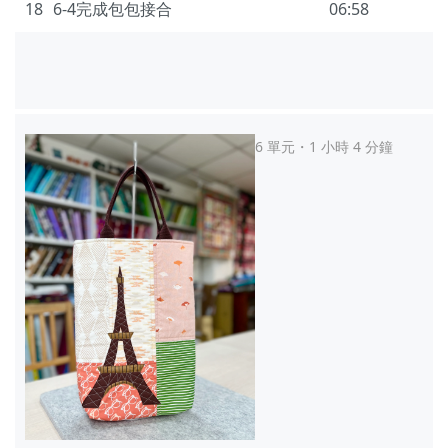
18
6-4完成包包接合
06:58
6 單元・1 小時 4 分鐘