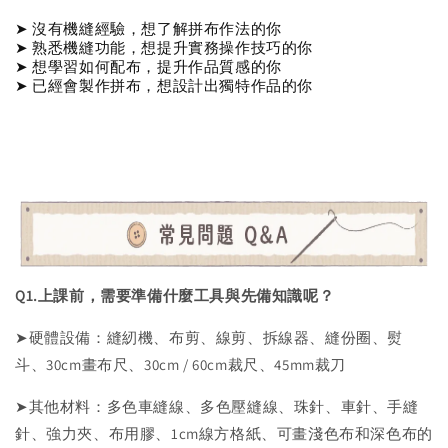
➤ 沒有機縫經驗，想了解拼布作法的你
➤ 熟悉機縫功能，想提升實務操作技巧的你
➤ 想學習如何配布，提升作品質感的你
➤ 已經會製作拼布，想設計出獨特作品的你
Q1.上課前，需要準備什麼工具與先備知識呢？
➤硬體設備：縫紉機、布剪、線剪、拆線器、縫份圈、熨
斗、30cm畫布尺、30cm / 60cm裁尺、45mm裁刀
➤其他材料：多色車縫線、多色壓縫線、珠針、車針、手縫
針、強力夾、布用膠、1cm線方格紙、可畫淺色布和深色布的