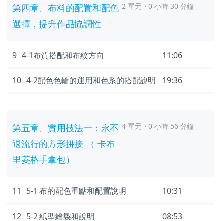
2 單元・0 小時 30 分鐘
第四章、布料的配置和配色
選擇，提升作品協調性
9
4-1布質搭配和布紋方向
11:06
10
4-2配色色輪的運用和色系的搭配說明
19:36
4 單元・0 小時 56 分鐘
第五章、實用技法一：永不
退流行的方形拼接 （ 卡布
里菱格手拿包）
11
5-1 布的配色重點和配置說明
10:31
12
5-2 紙型繪製和說明
08:53